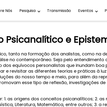
re Nós
Pesquisa
Transmissão
Eventos
P
 Psicanalítico e Episte
tico, tanto na formação dos analistas, como na 
álise no contemporâneo. Seja pelo entendimento
o dos equívocos personalistas que inundam boa p
r e revisitar as diferentes teorias e práticas à lu
oduções do nosso tempo e meio, para além da rep
romovam esse tipo de reflexão, investigações de 
: 1. as origens dos conceitos psicanalíticos; 2. 
ística, Literatura, Matemática, entre outros; 3. a r