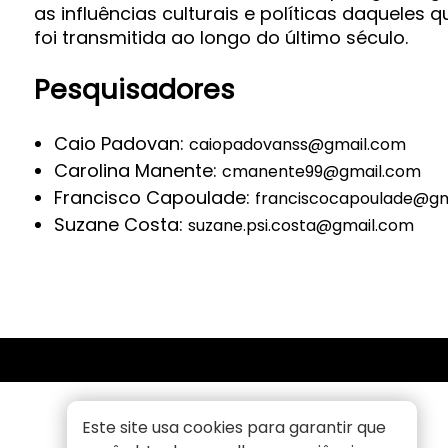
as influências culturais e políticas daquele
foi transmitida ao longo do último século.
Pesquisadores
Caio Padovan:
caiopadovanss@gmail.com
Carolina Manente:
cmanente99@gmail.com
Francisco Capoulade:
franciscocapoulade@gm
Suzane Costa:
suzane.psi.costa@gmail.com
Este site usa cookies para garantir que