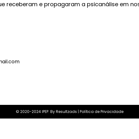
s que receberam e propagaram a psicanálise em nos
ail.com
© 2020-2024 IPEP. By
Resultzads
|
Política de Privacidade